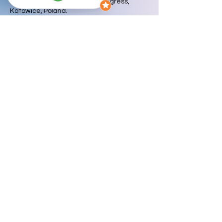
Organizational Psychology Congress,
Katowice, Poland.
Moldzio, T., Böge, M. &
Plückhahn, W.
(2024,
Sepember 16). Too good to fail – hoher
Aufwand bei der Skalen­entwicklung. 53.
Kongress der Deutschen Gesellschaft für
Psychologie, Vienna, Austria.
Mülder, L. M.,
Plückhahn, W.
, Arnold, M., &
Rigotti, T. (2023, May 24-27). Cognitive
processes before showing job crafting
behaviour – Introduction of the concept job
crafting preparation and time-continuous
relations to job crafting. 21st European
Association of Work and Organizational
Psychology Congress, Katowice, Poland.
Mülder, L. M.,
Plückhahn, W.
, Arnold, M., &
Rigotti, T. (2023, April 19-22). Introducing
Job Crafting Preparation [Poster
presentation]. Society for Industrial and
Organizational Psychology Annual
Conference, Boston, United States.