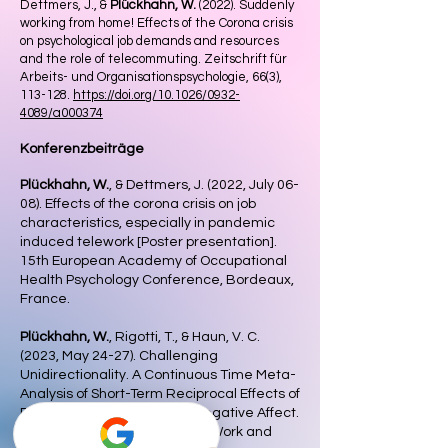
Dettmers, J., &
Plückhahn, W.
(2022). Suddenly
working from home! Effects of the Corona crisis
on psychological job demands and resources
and the role of telecommuting. Zeitschrift für
Arbeits- und Organisationspsychologie, 66(3),
113-128.
https://doi.org/10.1026/0932-
4089/a000374
Konferenzbeiträge
Plückhahn, W.
, & Dettmers, J. (2022
, July 06-
08
). Effects of the corona crisis on job
characteristics, especially in pandemic
induced telework [Poster presentation].
15th European Academy of Occupational
Health Psychology Conference, Bordeaux,
France.
Plückhahn, W.
, Rigotti, T., & Haun, V. C.
(2023, May 24-27). Challenging
Unidirectionality. A Continuous Time Meta-
Analysis of Short-Term Reciprocal Effects of
Relational Resources and Negative Affect.
21st European Association of Work and