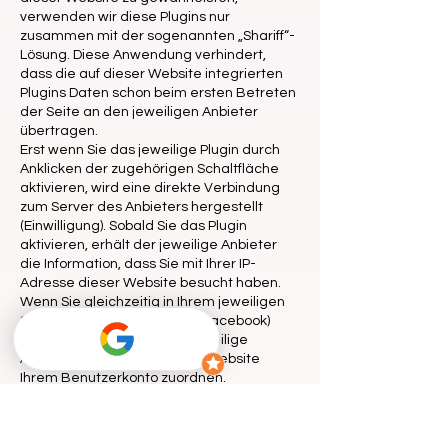
verwenden wir diese Plugins nur
zusammen mit der sogenannten „Shariff“-
Lösung. Diese Anwendung verhindert,
dass die auf dieser Website integrierten
Plugins Daten schon beim ersten Betreten
der Seite an den jeweiligen Anbieter
übertragen.
Erst wenn Sie das jeweilige Plugin durch
Anklicken der zugehörigen Schaltfläche
aktivieren, wird eine direkte Verbindung
zum Server des Anbieters hergestellt
(Einwilligung). Sobald Sie das Plugin
aktivieren, erhält der jeweilige Anbieter
die Information, dass Sie mit Ihrer IP-
Adresse dieser Website besucht haben.
Wenn Sie gleichzeitig in Ihrem jeweiligen
Social-Media-Account (z. B. Facebook)
eingeloggt sind, kann der jeweilige
Anbieter den Besuch dieser Website
Ihrem Benutzerkonto zuordnen.
Das Aktivieren des Plugins stellt eine
Einwilligung im Sinne des Art. 6 Abs. 1 lit. a
DSGVO dar. Diese Einwilligung können Sie