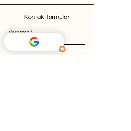
Kontaktformular
Vorname
Nachname
E-Mail-Adresse
Nachricht schreiben
Durch Nutzung des Kontaktformulars
erklärst du dich mit unserer
Datenschutzerklärung
einverstanden.