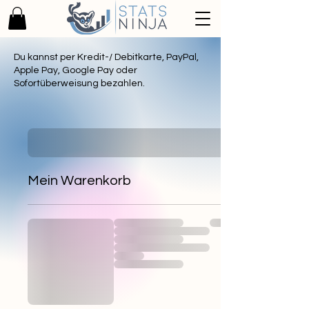
Du kannst per Kredit-/ Debitkarte, PayPal,
Apple Pay, Google Pay oder
Sofortüberweisung bezahlen.
Mein Warenkorb