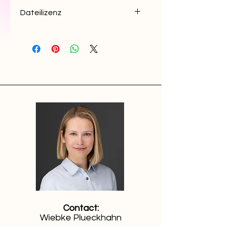
Dateilizenz
Das Dokument darf nicht
veröffentlicht oder weitergegeben
werden und dient nur der
Unterstützung beim Schreiben
eigener Abschlussarbeiten.
Verfielfältigungen
des Dokuments sowie einzelner
Abschnitte sind untersagt.
Das Urheberrecht obliegt der Autorin
(Wiebke Plückhahn),
das Dokument ist ihr geistiges
Eigentum.
Contact:
Wiebke Plueckhahn