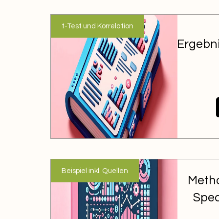
t-Test und Korrelation
Ergebn
Beispiel inkl. Quellen
Meth
Spea