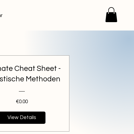
r
mate Cheat Sheet -
istische Methoden
Price
€0.00
View Details