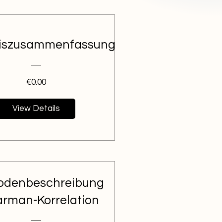
iszusammenfassung
Price
€0.00
View Details
odenbeschreibung
rman-Korrelation