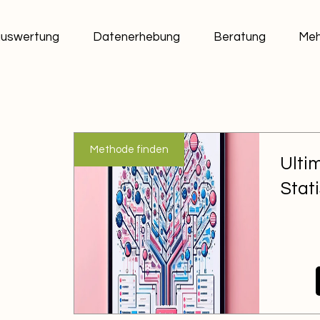
uswertung
Datenerhebung
Beratung
Meh
Methode finden
Ulti
Stat