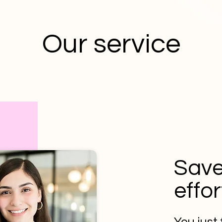
Our service
Save
effor