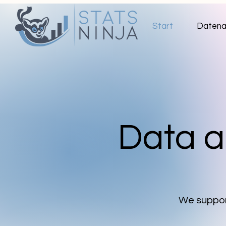
Start
Datena
Data an
We support