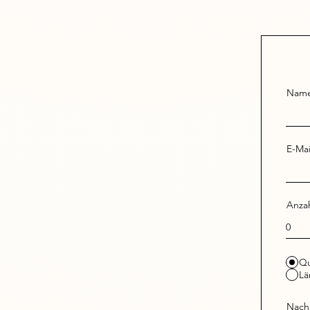
Nam
E-Mai
Anza
Qu
Lä
Nachr