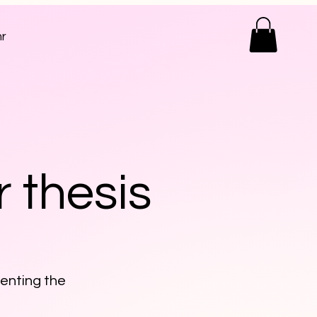
r
r thesis
senting the