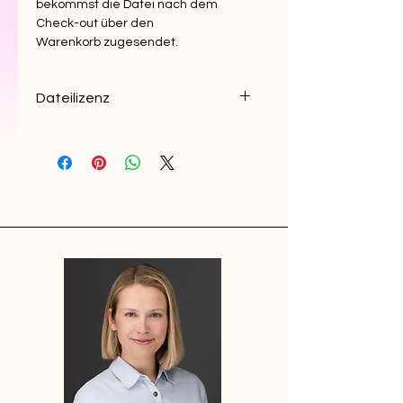
bekommst die Datei nach dem
Check-out über den
Warenkorb zugesendet.
Dateilizenz
Das Dokument darf nicht
veröffentlicht oder weitergegeben
werden und dient nur der
Unterstützung beim Schreiben
eigener Abschlussarbeiten.
Verfielfältigungen
des Dokuments sowie einzelner
Abschnitte sind untersagt.
Das Urheberrecht obliegt der Autorin
(Wiebke Plückhahn),
das Dokument ist ihr geistiges
Eigentum.