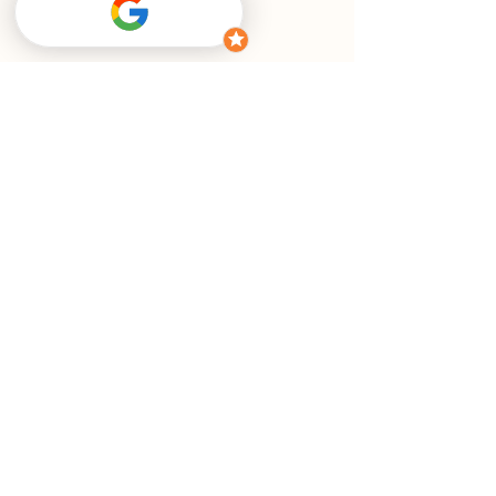
Email
hi@stats-ninja.com
Contact Form
First Name
Last Name
E-Mail-Address