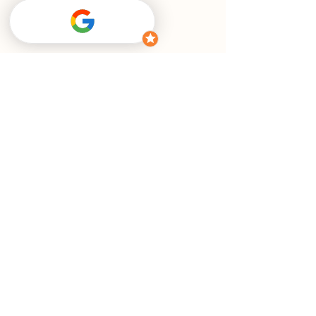
Email
hi@stats-ninja.com
Kontaktformular
Vorname
Nachname
E-Mail-Adresse