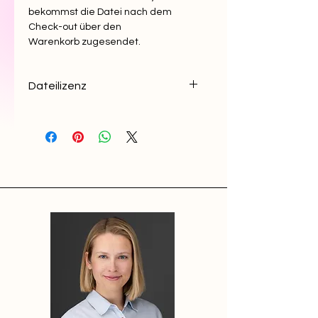
bekommst die Datei nach dem
Check-out über den
Warenkorb zugesendet.
Dateilizenz
Das Dokument darf nicht
veröffentlicht oder weitergegeben
werden und dient nur der
Unterstützung beim Schreiben
eigener Abschlussarbeiten.
Verfielfältigungen
des Dokuments sowie einzelner
Abschnitte sind untersagt.
Das Urheberrecht obliegt der Autorin
(Wiebke Plückhahn),
das Dokument ist ihr geistiges
Eigentum.