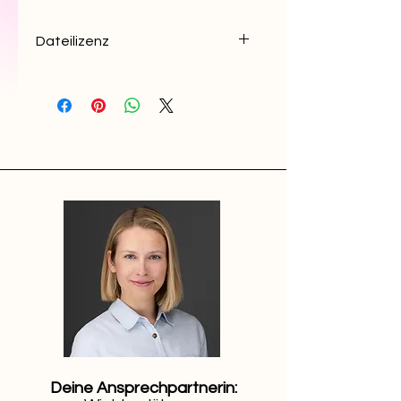
Dateilizenz
Das Dokument darf nicht
veröffentlicht oder weitergegeben
werden und dient nur der
Unterstützung beim Schreiben
eigener Abschlussarbeiten.
Verfielfältigungen
des Dokuments sowie einzelner
Abschnitte sind untersagt.
Das Urheberrecht obliegt der Autorin
(Wiebke Plückhahn),
das Dokument ist ihr geistiges
Eigentum.
Deine Ansprechpartnerin: