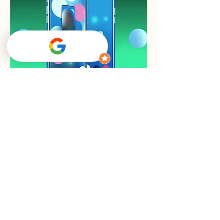
Kostenfreies
Erstgespräch
Finde heraus, ob ich die Richtige bin,
um dir zu helfen.
10 Min.
Kostenlos
Kostenlos